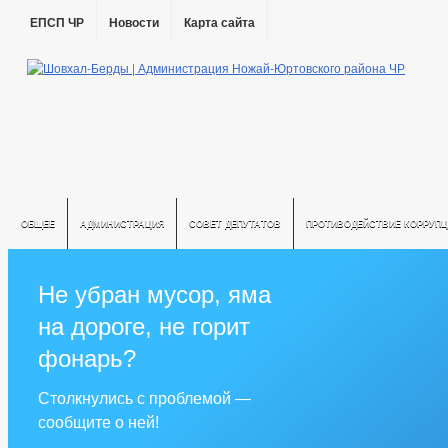
ЕПСП ЧР
Новости
Карта сайта
ОБЩЕЕ
АДМИНИСТРАЦИЯ
СОВЕТ ДЕПУТАТОВ
ПРОТИВОДЕЙСТВИЕ КОРРУПЦ
Не убран мусор, яма
на дороге, не горит
фонарь?
Столкнулись с проблемой —
сообщите о ней!