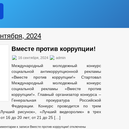
ФУНКЦИИ
ИНЫЕ АКТЫ В СФЕРЕ ПРОТИВОДЕЙСТВИЯ КОРРУПЦИИ
АНТИ
ЧЕСКИЕ МАТЕРИАЛЫ
ДОКУМЕНТОВ, СВЯЗАННЫХ С ПРОТИВОДЕЙСТВИЕМ КОРРУПЦИИ, ДЛЯ 
 ОБ ИМУЩЕСТВЕ И ОБЯЗАТЕЛЬСТВАХ ИМУЩЕСТВЕННОГО ХАРАКТЕРА
нтября, 2024
ВАНИЙ К СЛУЖЕБНОМУ ПОВЕДЕНИЮ И УРЕГУЛИРОВАНИЮ КОНФЛИКТА 
О ФАКТАХ КОРРУПЦИИ
_
Вместе против коррупции!
КТЫ К ОБСУЖДЕНИЮ
ПРОЕКТЫ РЕШЕНИЙ
ПОСТАНОВЛ
16 сентября, 2024
admin
КТЫ ПОСТАНОВЛЕНИЙ
РАСПОРЯЖЕ
Международный молодежный конкурс
ОРЯДОК ОБЖАЛОВАНИЯ НПА
ФЕДЕРАЛЬНЫЕ ЗАКОНЫ
социальной антикоррупционной рекламы
«Вместе против коррупции!» Стартовал
БЮДЖЕТА
Международный молодежный конкурс
ЬНЫЕ УСЛУГИ
социальной рекламы «Вместе против
МУНИЦИПАЛЬНЫХ УСЛУГ
коррупции!». Главный организатор конкурса –
Генеральная прокуратура Российской
АЯ
Федерации. Конкурс проводится по трем
РЕНИЯ ОБРАЩЕНИЙ И ВРЕМЯ ПРИЁМА
Лучший рисунок», «Лучший видеоролик» в трех
от 16 до 20 лет; от 21 до 25 […]
мментарии
к записи Вместе против коррупции!
отключены