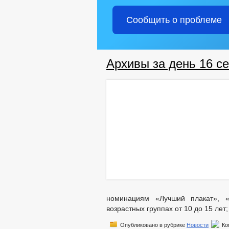
СОВЕТ ДЕПУТАТОВ
ДЕПУТАТЫ
Сообщить о проблеме
НПА
ПРОТИВОДЕЙСТВИЕ КОРРУПЦИИ
МЕТОДИ
ФОРМЫ 
СВЕДЕНИЯ О ДОХОДАХ, РАСХОДАХ,
Архивы за день 16 се
КОМИССИЯ ПО СОБЛЮДЕНИЮ ТРЕБО
ОБРАТНАЯ СВЯЗЬ ДЛЯ СООБЩЕНИЙ 
УСТАВ
ПРОЕ
ПРАВОВЫЕ АКТЫ
ПРОЕ
РЕШЕНИЯ
П
БЮДЖЕТ ПО ГОДАМ
БЮДЖЕТ
ОТЧЕТ ОБ ИСПОЛНЕНИИ 
МУНИЦИПАЛ
МУНИЦИПАЛЬНЫЕ УСЛУГИ
СТАНДАРТЫ 
ИНТЕРНЕТ ПРИЕМН
ПРИЕМ ГРАЖДАН
ПОРЯДОК РАССМОТ
номинациям «Лучший плакат», «
возрастных группах от 10 до 15 лет; 
Опубликовано в рубрике
Новости
Ко