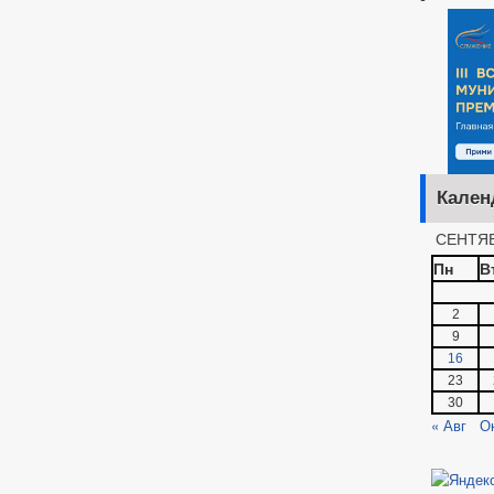
Кален
СЕНТЯБ
Пн
В
2
9
16
23
30
« Авг
О