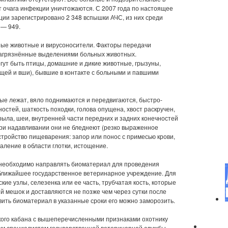
т очага инфекции уничтожаются. С 2007 года по настоящее
ии зарегистрировано 2 348 вспышки АЧС, из них среди
 — 949.
ые животные и вирусоносители. Факторы передачи
 загрязнённые выделениями больных животных.
гут быть птицы, домашние и дикие животные, грызуны,
щей и вши), бывшие в контакте с больными и павшими
ые лежат, вяло поднимаются и передвигаются, быстро-
остей, шаткость походки, голова опущена, хвост раскручен,
рыла, шеи, внутренней части передних и задних конечностей
ри надавливании они не бледнеют (резко выраженное
стройство пищеварения: запор или понос с примесью крови,
аление в области глотки, истощение.
а необходимо направлять биоматериал для проведения
ближайшее государственное ветеринарное учреждение. Для
ие узлы, селезенка или ее часть, трубчатая кость, которые
 мешок и доставляются не позже чем через сутки после
вить биоматериал в указанные сроки его можно заморозить.
кого кабана с вышеперечисленными признаками охотнику
ом специалистам государственной ветеринарной службы