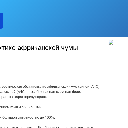
ктике африканской чумы
!
изоотическая обстановка по африканской чуме свиней (АЧС)
ма свиней (АЧС) — особо опасная вирусная болезнь
озрастов, характеризующаяся ;
ением кожи и обширными.
 и большой смертностью до 100%.
илактики отсутствуют. Все больные и подозрительные в