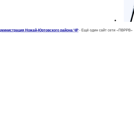
дминистрация Ножай-Юртовского района ЧР
- Ещё один сайт сети «ПВРРВ»