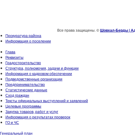
Все права защищены. ©
Шовхал-Берды | А
Прокуратура района
Информация о поселении
Глава
Реквизиты
Градостроительство
Структура, полномочия, задачи и функции
Информация о кадровом обеспечении
Подведомственные организации
Предпринимательство
Статистические данные
Сход граждан
Тексты официальных выступлений и заявлений
Целевые программы
Закупка товаров, работ и услуг
Информация о результатах проверок
ГО и ЧС
Генеральный план