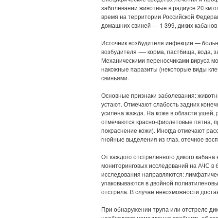
заболевании животные в радиусе 20 км о
время на территории Российской Федерац
домашних свиней — 1 399, диких кабанов
Источник возбудителя инфекции — больн
возбудителя -— корма, пастбища, вода,
Механическими переносчиками вируса мо
накожные паразиты (некоторые виды кле
свиньями.
Основные признаки заболевания: животн
устают. Отмечают слабость задних конечн
усилена жажда. На коже в области ушей, 
отмечаются красно-фиолетовые пятна, п
покраснение кожи). Иногда отмечают рас
гнойные выделения из глаз, отечное восп
От каждого отстреленного дикого кабан
мониторинговых исследований на АЧС в 
исследования направляются: лимфатическ
упаковываются в двойной полиэтиленовый
отстрела. В случае невозможности доста
При обнаружении трупа или отстреле ди
необходимо немедленно сообщить об эт