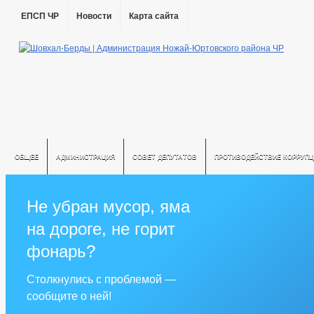
ЕПСП ЧР
Новости
Карта сайта
ОБЩЕЕ
АДМИНИСТРАЦИЯ
СОВЕТ ДЕПУТАТОВ
ПРОТИВОДЕЙСТВИЕ КОРРУПЦ
Не убран мусор, яма
на дороге, не горит
фонарь?
Столкнулись с проблемой —
сообщите о ней!