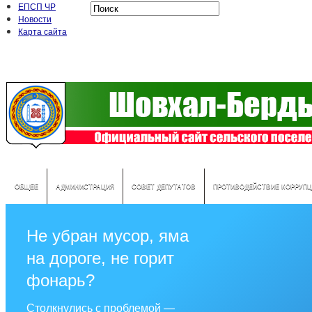
ЕПСП ЧР
Новости
Карта сайта
ОБЩЕЕ
АДМИНИСТРАЦИЯ
СОВЕТ ДЕПУТАТОВ
ПРОТИВОДЕЙСТВИЕ КОРРУПЦ
Не убран мусор, яма
на дороге, не горит
фонарь?
Столкнулись с проблемой —