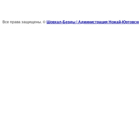
Все права защищены. ©
Шовхал-Берды | Администрация Ножай-Юртовско